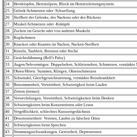
24.
Herzklopfen, Herzstolpern, Block im Herzreizleitungssystem
25.
Gelenk-Schmerzen oder -Schwellung
26.
Steifheit der Gelenke, des Nackens oder des Rückens
27.
Muskel-Schmerzen oder -Krämpfe
28.
Zucken im Gesicht oder von anderen Muskeln
29.
Kopfschmerz
30.
Knacken oder Knarren im Nacken, Nacken-Steifheit
31.
Kitzeln, Taubheit, Brennen oder Stiche
32.
Gesichtslähmung (Bell's Palsy)
33.
Augen/Sehvermögen: Doppelsehen, Schleiersehen, Schmerzen, verstärkte
34.
Ohren/Hören: Summen, Klingen, Ohrenschmerzen
35.
Schwindel, Gleichgewichtsstörung, verstärkte Reisekrankheit
36.
Benommenheit, Verwirrtheit, Schwierigkeit beim Laufen
37.
Zittern (tremor)
38.
Verwechslungen, Verwirrtheit, Schwierigkeiten beim Denken
39.
Schwierigkeiten beim Konzentrieren oder Lesen
40.
Vergeßlichkeit, schlechtes Kurzzeitgedächtnis
41.
Desorientiertheit: Verirren, Laufen zu falschen Orten
42.
Schwierigkeiten beim Sprechen
43.
Stimmungsschwankungen, Gereiztheit, Depressionen