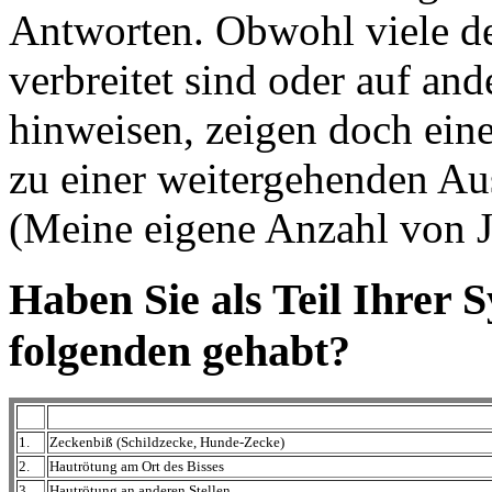
Antworten. Obwohl viele d
verbreitet sind oder auf and
hinweisen, zeigen doch ein
zu einer weitergehenden Au
(Meine eigene Anzahl von 
Haben Sie als Teil Ihrer
folgenden gehabt?
1.
Zeckenbiß (Schildzecke, Hunde-Zecke)
2.
Hautrötung am Ort des Bisses
3.
Hautrötung an anderen Stellen