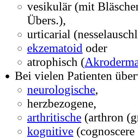
vesikulär (mit Bläsche
Übers.),
urticarial (nesselausch
ekzematoid
oder
atrophisch (
Akrodermat
Bei vielen Patienten übe
neurologische
,
herzbezogene,
arthritische
(
arthron (g
kognitive
(
cognoscere 