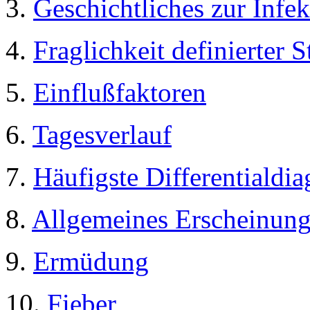
3.
Geschichtliches zur Infek
4.
Fraglichkeit definierter S
5.
Einflußfaktoren
6.
Tagesverlauf
7.
Häufigste Differentialdi
8.
Allgemeines Erscheinung
9.
Ermüdung
10.
Fieber