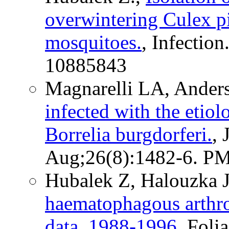
overwintering Culex p
mosquitoes.
, Infectio
10885843
Magnarelli LA, Ander
infected with the etiol
Borrelia burgdorferi.
, 
Aug;26(8):1482-6. P
Hubalek Z, Halouzka J
haematophagous arthro
data, 1988-1996
, Foli