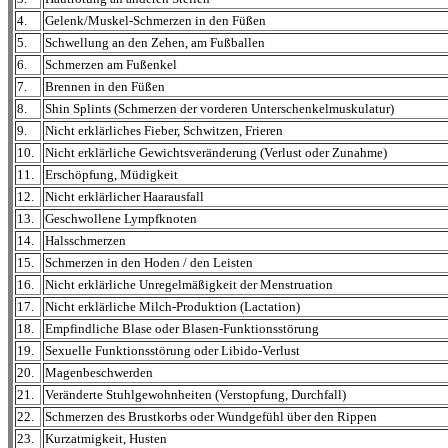
4.
Gelenk/Muskel-Schmerzen in den Füßen
5.
Schwellung an den Zehen, am Fußballen
6.
Schmerzen am Fußenkel
7.
Brennen in den Füßen
8.
Shin Splints (Schmerzen der vorderen Unterschenkelmuskulatur)
9.
Nicht erklärliches Fieber, Schwitzen, Frieren
10.
Nicht erklärliche Gewichtsveränderung (Verlust oder Zunahme)
11.
Erschöpfung, Müdigkeit
12.
Nicht erklärlicher Haarausfall
13.
Geschwollene Lympfknoten
14.
Halsschmerzen
15.
Schmerzen in den Hoden / den Leisten
16.
Nicht erklärliche Unregelmäßigkeit der Menstruation
17.
Nicht erklärliche Milch-Produktion (Lactation)
18.
Empfindliche Blase oder Blasen-Funktionsstörung
19.
Sexuelle Funktionsstörung oder Libido-Verlust
20.
Magenbeschwerden
21.
Veränderte Stuhlgewohnheiten (Verstopfung, Durchfall)
22.
Schmerzen des Brustkorbs oder Wundgefühl über den Rippen
23.
Kurzatmigkeit, Husten